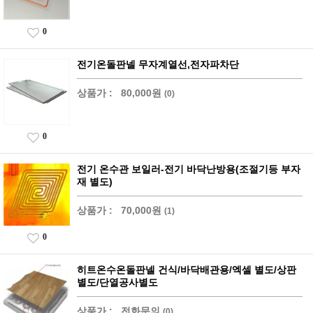
0
전기온돌판넬 무자계열선,전자파차단
상품가 :
80,000원
(0)
0
전기 온수관 보일러-전기 바닥난방용(조절기등 부자
재 별도)
상품가 :
70,000원
(1)
0
히트온수온돌판넬 건식/바닥배관용/엑셀 별도/상판
별도/단열공사별도
상품가 :
전화문의
(0)