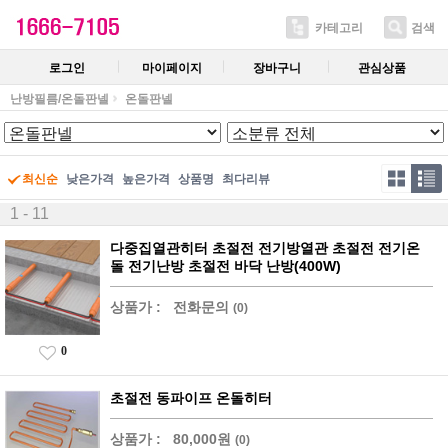
카테고리
검색
로그인
마이페이지
장바구니
관심상품
난방필름/온돌판넬
온돌판넬
최신순
낮은가격
높은가격
상품명
최다리뷰
1 - 11
다중집열관히터 초절전 전기방열관 초절전 전기온
돌 전기난방 초절전 바닥 난방(400W)
상품가 :
전화문의
(0)
0
초절전 동파이프 온돌히터
상품가 :
80,000원
(0)