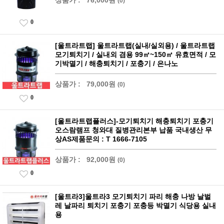
상품가 :
76,000원
(0)
0
[울트라트랩] 울트라트랩(실내/실외용) / 울트라트랩
모기퇴치기 / 실내외 겸용 99㎡~150㎡ 유효면적 / 모
기박멸기 / 해충퇴치기 / 포충기 / 은나노
상품가 :
79,000원
(0)
0
[울트라트랩플러스]-모기퇴치기 해충퇴치기 포충기
오스람램프 청와대 질병관리본부 납품 국내생산 무
상AS제품문의 : T 1666-7105
상품가 :
92,000원
(0)
0
[울트라3]울트라3 모기퇴치기 파리 해충 나방 날벌
레 날파리 퇴치기 포충기 포충등 박멸기 식당용 실내
용