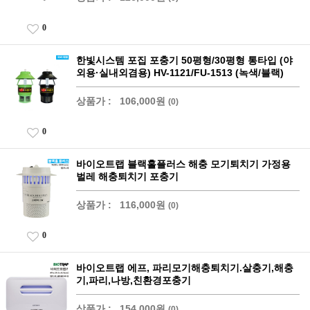
0
한빛시스템 포집 포충기 50평형/30평형 통타입 (야
외용·실내외겸용) HV-1121/FU-1513 (녹색/블랙)
상품가 :
106,000원
(0)
0
바이오트랩 블랙홀플러스 해충 모기퇴치기 가정용
벌레 해충퇴치기 포충기
상품가 :
116,000원
(0)
0
바이오트랩 에프, 파리모기해충퇴치기.살충기,해충
기,파리,나방,친환경포충기
상품가 :
154,000원
(0)