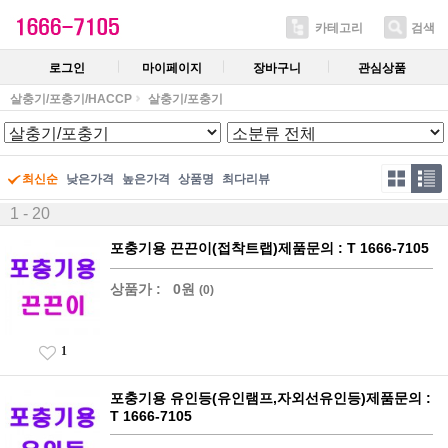
카테고리
검색
로그인
마이페이지
장바구니
관심상품
살충기/포충기/HACCP
살충기/포충기
최신순
낮은가격
높은가격
상품명
최다리뷰
1 - 20
포충기용 끈끈이(접착트랩)제품문의 : T 1666-7105
상품가 :
0원
(0)
1
포충기용 유인등(유인램프,자외선유인등)제품문의 :
T 1666-7105