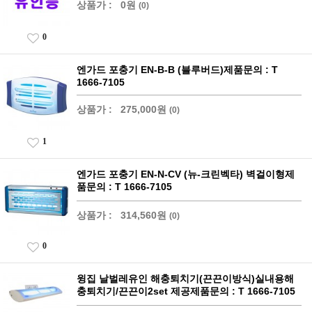
상품가 :
0원
(0)
0
엔가드 포충기 EN-B-B (블루버드)제품문의 : T
1666-7105
상품가 :
275,000원
(0)
1
엔가드 포충기 EN-N-CV (뉴-크린벡타) 벽걸이형제
품문의 : T 1666-7105
상품가 :
314,560원
(0)
0
윙집 날벌레유인 해충퇴치기(끈끈이방식)실내용해
충퇴치기/끈끈이2set 제공제품문의 : T 1666-7105