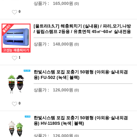
상품가 :
165,000원
(0)
0
[울트라3,5,7] 해충퇴치기 (실내용) / 파리,모기,나방
/ 필립스램프 2등용 / 유효면적 45㎡~60㎡ 실내전용
상품가 :
148,000원
(0)
1
한빛시스템 포집 포충기 50평형 (야외용·실내외겸
용) FU-502 (녹색│블랙)
상품가 :
126,000원
(0)
0
한빛시스템 포집 포충기 50평형 (야외용·실내외겸
용) HV-1180S (녹색│블랙)
상품가 :
126,000원
(0)