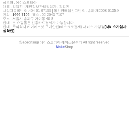
상호명 : 에이스코리아
대표 : 김택진 | 개인정보관리책임자 : 김강진
사업자등록번호 :404-01-97155 | 통신판매업신고번호 : 송파 제2008-0135호
전화 :
1666-7105
| 팩스 : 02-2043-7107
주소 : 서울시 송파구 거여동 40-8
안내 : 본 쇼핑몰은 신용카드결제가 가능합니다.
안내 : 주식회사 케이에스넷 구매안전(에스크로결제) 서비스 가맹점
[서비스가입사
실확인]
ⓒaceonsugi 에이스코리아 에이스온수기 All right reserved.
Make
Shop