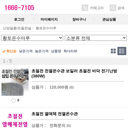
카테고리
검색
로그인
마이페이지
장바구니
관심상품
난방필름/온돌판넬
황토온수마루
최신순
낮은가격
높은가격
상품명
최다리뷰
1 - 5
초절전 전열온수관 보일러 초절전 바닥 전기난방
(380W)
상품가 :
120,000원
(0)
0
초절전 열매체 전열온수관
상품가 :
전화문의
(0)