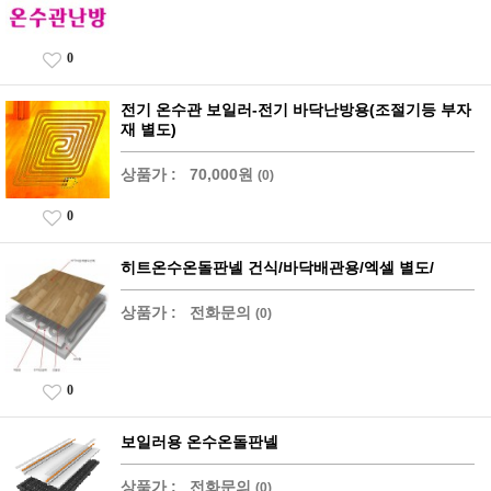
0
전기 온수관 보일러-전기 바닥난방용(조절기등 부자
재 별도)
상품가 :
70,000원
(0)
0
히트온수온돌판넬 건식/바닥배관용/엑셀 별도/
상품가 :
전화문의
(0)
0
보일러용 온수온돌판넬
상품가 :
전화문의
(0)